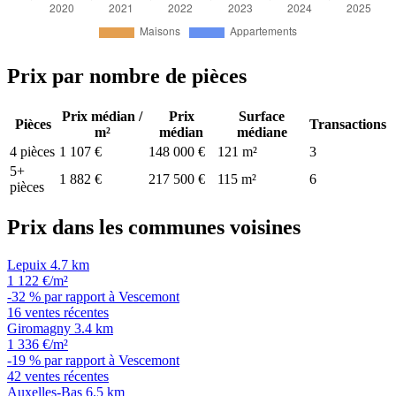
Prix par nombre de pièces
Prix médian /
Prix
Surface
Pièces
Transactions
m²
médian
médiane
4 pièces
1 107 €
148 000 €
121 m²
3
5+
1 882 €
217 500 €
115 m²
6
pièces
Prix dans les communes voisines
Lepuix
4.7 km
1 122 €/m²
-32 % par rapport à Vescemont
16 ventes récentes
Giromagny
3.4 km
1 336 €/m²
-19 % par rapport à Vescemont
42 ventes récentes
Auxelles-Bas
6.5 km