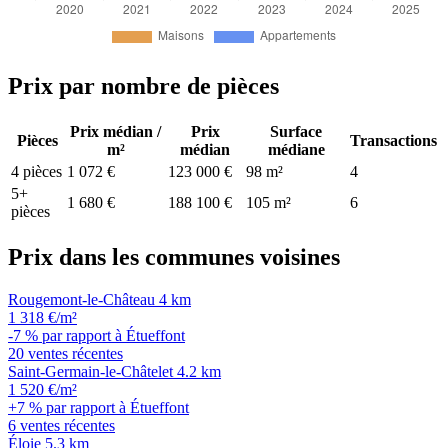
Prix par nombre de pièces
Prix médian /
Prix
Surface
Pièces
Transactions
m²
médian
médiane
4 pièces
1 072 €
123 000 €
98 m²
4
5+
1 680 €
188 100 €
105 m²
6
pièces
Prix dans les communes voisines
Rougemont-le-Château
4 km
1 318 €/m²
-7 % par rapport à Étueffont
20 ventes récentes
Saint-Germain-le-Châtelet
4.2 km
1 520 €/m²
+7 % par rapport à Étueffont
6 ventes récentes
Éloie
5.3 km