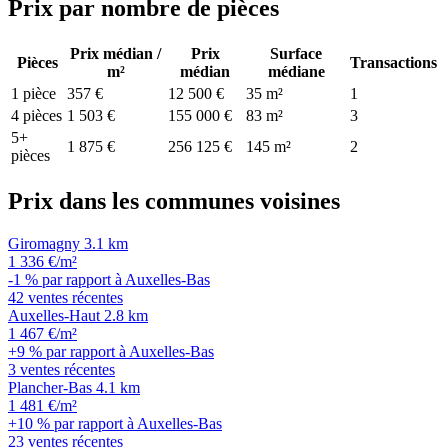
Prix par nombre de pièces
Prix médian /
Prix
Surface
Pièces
Transactions
m²
médian
médiane
1 pièce
357 €
12 500 €
35 m²
1
4 pièces
1 503 €
155 000 €
83 m²
3
5+
1 875 €
256 125 €
145 m²
2
pièces
Prix dans les communes voisines
Giromagny
3.1 km
1 336 €/m²
-1 % par rapport à Auxelles-Bas
42 ventes récentes
Auxelles-Haut
2.8 km
1 467 €/m²
+9 % par rapport à Auxelles-Bas
3 ventes récentes
Plancher-Bas
4.1 km
1 481 €/m²
+10 % par rapport à Auxelles-Bas
23 ventes récentes