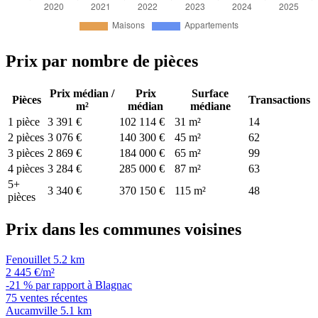
Prix par nombre de pièces
Prix médian /
Prix
Surface
Pièces
Transactions
m²
médian
médiane
1 pièce
3 391 €
102 114 €
31 m²
14
2 pièces
3 076 €
140 300 €
45 m²
62
3 pièces
2 869 €
184 000 €
65 m²
99
4 pièces
3 284 €
285 000 €
87 m²
63
5+
3 340 €
370 150 €
115 m²
48
pièces
Prix dans les communes voisines
Fenouillet
5.2 km
2 445 €/m²
-21 % par rapport à Blagnac
75 ventes récentes
Aucamville
5.1 km