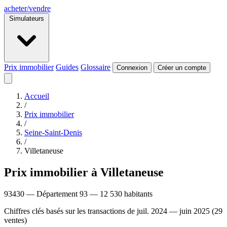
acheter
/
vendre
Simulateurs
Prix immobilier
Guides
Glossaire
Connexion
Créer un compte
Accueil
/
Prix immobilier
/
Seine-Saint-Denis
/
Villetaneuse
Prix immobilier à Villetaneuse
93430 — Département 93 — 12 530 habitants
Chiffres clés basés sur les transactions de juil. 2024 — juin 2025 (29
ventes)