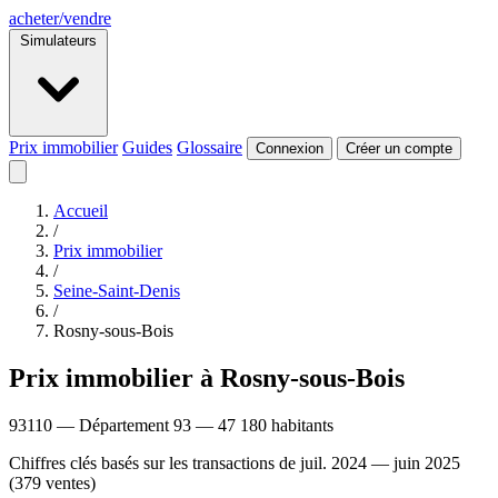
acheter
/
vendre
Simulateurs
Prix immobilier
Guides
Glossaire
Connexion
Créer un compte
Accueil
/
Prix immobilier
/
Seine-Saint-Denis
/
Rosny-sous-Bois
Prix immobilier à Rosny-sous-Bois
93110 — Département 93 — 47 180 habitants
Chiffres clés basés sur les transactions de juil. 2024 — juin 2025
(379 ventes)