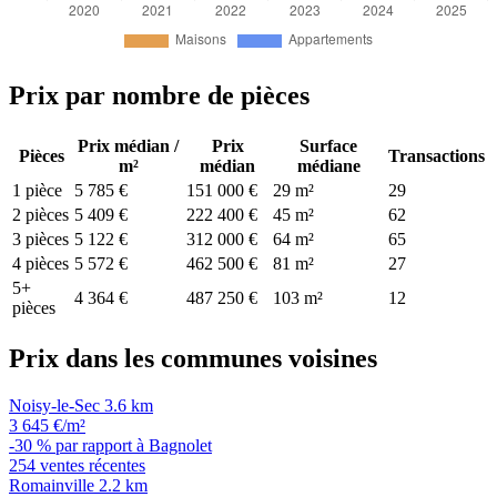
Prix par nombre de pièces
Prix médian /
Prix
Surface
Pièces
Transactions
m²
médian
médiane
1 pièce
5 785 €
151 000 €
29 m²
29
2 pièces
5 409 €
222 400 €
45 m²
62
3 pièces
5 122 €
312 000 €
64 m²
65
4 pièces
5 572 €
462 500 €
81 m²
27
5+
4 364 €
487 250 €
103 m²
12
pièces
Prix dans les communes voisines
Noisy-le-Sec
3.6 km
3 645 €/m²
-30 % par rapport à Bagnolet
254 ventes récentes
Romainville
2.2 km