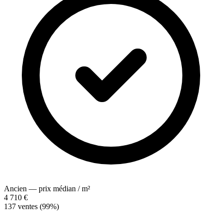
Ancien — prix médian / m²
4 710 €
137 ventes (99%)