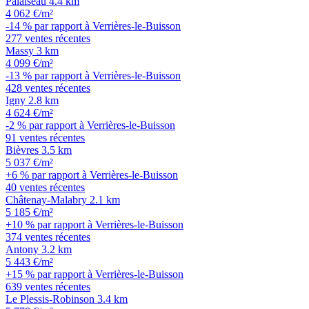
Palaiseau
4.4 km
4 062 €/m²
-14 % par rapport à Verrières-le-Buisson
277 ventes récentes
Massy
3 km
4 099 €/m²
-13 % par rapport à Verrières-le-Buisson
428 ventes récentes
Igny
2.8 km
4 624 €/m²
-2 % par rapport à Verrières-le-Buisson
91 ventes récentes
Bièvres
3.5 km
5 037 €/m²
+6 % par rapport à Verrières-le-Buisson
40 ventes récentes
Châtenay-Malabry
2.1 km
5 185 €/m²
+10 % par rapport à Verrières-le-Buisson
374 ventes récentes
Antony
3.2 km
5 443 €/m²
+15 % par rapport à Verrières-le-Buisson
639 ventes récentes
Le Plessis-Robinson
3.4 km