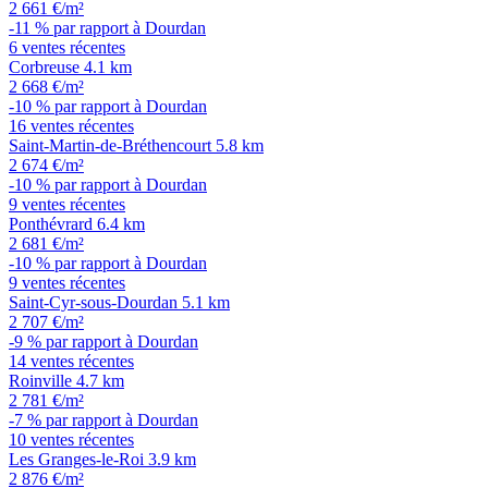
2 661 €/m²
-11 % par rapport à Dourdan
6 ventes récentes
Corbreuse
4.1 km
2 668 €/m²
-10 % par rapport à Dourdan
16 ventes récentes
Saint-Martin-de-Bréthencourt
5.8 km
2 674 €/m²
-10 % par rapport à Dourdan
9 ventes récentes
Ponthévrard
6.4 km
2 681 €/m²
-10 % par rapport à Dourdan
9 ventes récentes
Saint-Cyr-sous-Dourdan
5.1 km
2 707 €/m²
-9 % par rapport à Dourdan
14 ventes récentes
Roinville
4.7 km
2 781 €/m²
-7 % par rapport à Dourdan
10 ventes récentes
Les Granges-le-Roi
3.9 km
2 876 €/m²