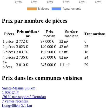
Prix par nombre de pièces
Prix médian /
Prix
Surface
Pièces
Transactions
m²
médian
médiane
1 pièce
2 772 €
97 000 €
32 m²
6
2 pièces
3 023 €
140 000 €
42 m²
25
3 pièces
3 031 €
192 500 €
67 m²
18
4 pièces
2 736 €
236 000 €
82 m²
24
5+
3 010 €
345 000 €
111 m²
29
pièces
Prix dans les communes voisines
Sainte-Mesme
3.6 km
1 908 €/m²
-36 % par rapport à Dourdan
7 ventes récentes
Longvilliers
5.1 km