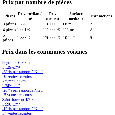
Prix par nombre de pièces
Prix médian /
Prix
Surface
Pièces
Transactions
m²
médian
médiane
3 pièces
1 726 €
118 000 €
68 m²
2
4 pièces
1 001 €
112 000 €
111 m²
2
5+
1 883 €
170 000 €
105 m²
9
pièces
Prix dans les communes voisines
Peyrilhac
6.8 km
1 129 €/m²
-38 % par rapport à Nieul
16 ventes récentes
Veyrac
6.9 km
1 343 €/m²
-26 % par rapport à Nieul
15 ventes récentes
Saint-Jouvent
4.7 km
1 598 €/m²
-12 % par rapport à Nieul
17 ventes récentes