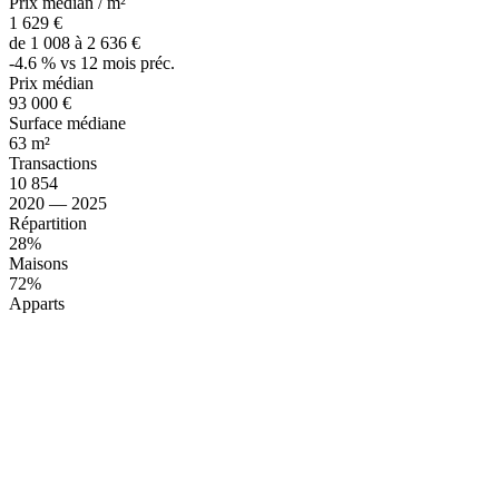
Prix médian / m²
1 629 €
de 1 008 à 2 636 €
-4.6 % vs 12 mois préc.
Prix médian
93 000 €
Surface médiane
63 m²
Transactions
10 854
2020 — 2025
Répartition
28%
Maisons
72%
Apparts