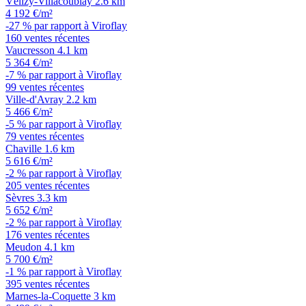
Vélizy-Villacoublay
2.6 km
4 192 €/m²
-27 % par rapport à Viroflay
160 ventes récentes
Vaucresson
4.1 km
5 364 €/m²
-7 % par rapport à Viroflay
99 ventes récentes
Ville-d'Avray
2.2 km
5 466 €/m²
-5 % par rapport à Viroflay
79 ventes récentes
Chaville
1.6 km
5 616 €/m²
-2 % par rapport à Viroflay
205 ventes récentes
Sèvres
3.3 km
5 652 €/m²
-2 % par rapport à Viroflay
176 ventes récentes
Meudon
4.1 km
5 700 €/m²
-1 % par rapport à Viroflay
395 ventes récentes
Marnes-la-Coquette
3 km