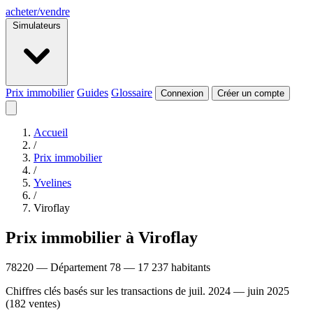
acheter
/
vendre
Simulateurs
Prix immobilier
Guides
Glossaire
Connexion
Créer un compte
Accueil
/
Prix immobilier
/
Yvelines
/
Viroflay
Prix immobilier à Viroflay
78220 — Département 78 — 17 237 habitants
Chiffres clés basés sur les transactions de juil. 2024 — juin 2025
(182 ventes)