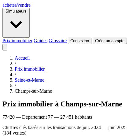
acheter
/
vendre
Simulateurs
Prix immobilier
Guides
Glossaire
Connexion
Créer un compte
Accueil
/
Prix immobilier
/
Seine-et-Marne
/
Champs-sur-Marne
Prix immobilier à Champs-sur-Marne
77420 — Département 77 — 27 451 habitants
Chiffres clés basés sur les transactions de juil. 2024 — juin 2025
(184 ventes)