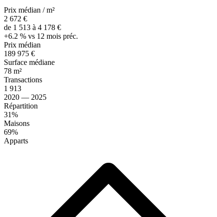
Prix médian / m²
2 672 €
de 1 513 à 4 178 €
+6.2 % vs 12 mois préc.
Prix médian
189 975 €
Surface médiane
78 m²
Transactions
1 913
2020 — 2025
Répartition
31%
Maisons
69%
Apparts