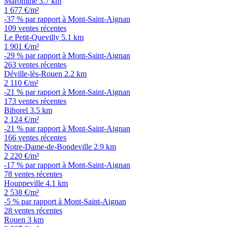
Maromme
3.7 km
1 677 €/m²
-37 % par rapport à Mont-Saint-Aignan
109 ventes récentes
Le Petit-Quevilly
5.1 km
1 901 €/m²
-29 % par rapport à Mont-Saint-Aignan
263 ventes récentes
Déville-lès-Rouen
2.2 km
2 110 €/m²
-21 % par rapport à Mont-Saint-Aignan
173 ventes récentes
Bihorel
3.5 km
2 124 €/m²
-21 % par rapport à Mont-Saint-Aignan
166 ventes récentes
Notre-Dame-de-Bondeville
2.9 km
2 220 €/m²
-17 % par rapport à Mont-Saint-Aignan
78 ventes récentes
Houppeville
4.1 km
2 538 €/m²
-5 % par rapport à Mont-Saint-Aignan
28 ventes récentes
Rouen
3 km