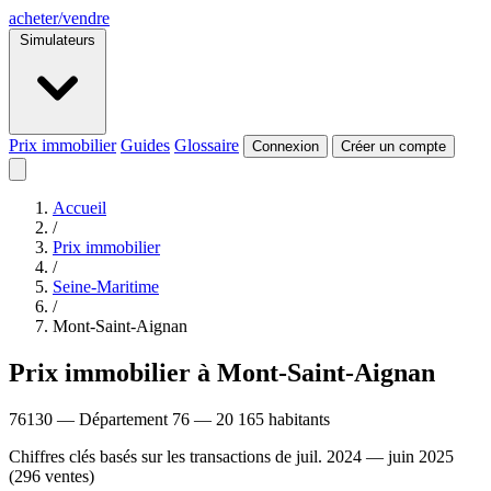
acheter
/
vendre
Simulateurs
Prix immobilier
Guides
Glossaire
Connexion
Créer un compte
Accueil
/
Prix immobilier
/
Seine-Maritime
/
Mont-Saint-Aignan
Prix immobilier à Mont-Saint-Aignan
76130 — Département 76 — 20 165 habitants
Chiffres clés basés sur les transactions de juil. 2024 — juin 2025
(296 ventes)