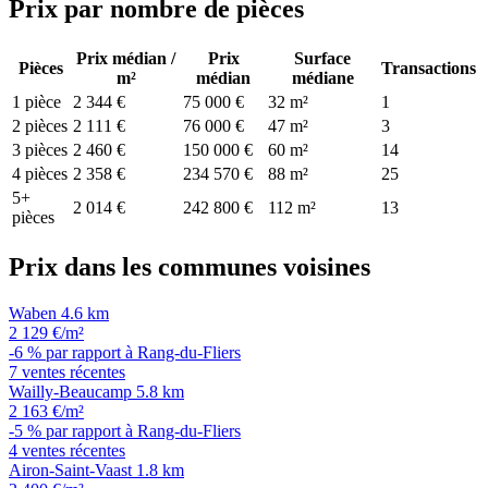
Prix par nombre de pièces
Prix médian /
Prix
Surface
Pièces
Transactions
m²
médian
médiane
1 pièce
2 344 €
75 000 €
32 m²
1
2 pièces
2 111 €
76 000 €
47 m²
3
3 pièces
2 460 €
150 000 €
60 m²
14
4 pièces
2 358 €
234 570 €
88 m²
25
5+
2 014 €
242 800 €
112 m²
13
pièces
Prix dans les communes voisines
Waben
4.6 km
2 129 €/m²
-6 % par rapport à Rang-du-Fliers
7 ventes récentes
Wailly-Beaucamp
5.8 km
2 163 €/m²
-5 % par rapport à Rang-du-Fliers
4 ventes récentes
Airon-Saint-Vaast
1.8 km