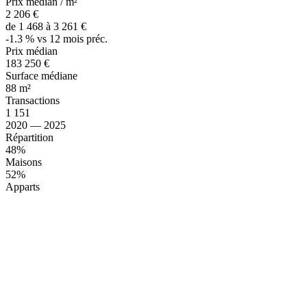
Prix médian / m²
2 206 €
de 1 468 à 3 261 €
-1.3 % vs 12 mois préc.
Prix médian
183 250 €
Surface médiane
88 m²
Transactions
1 151
2020 — 2025
Répartition
48%
Maisons
52%
Apparts