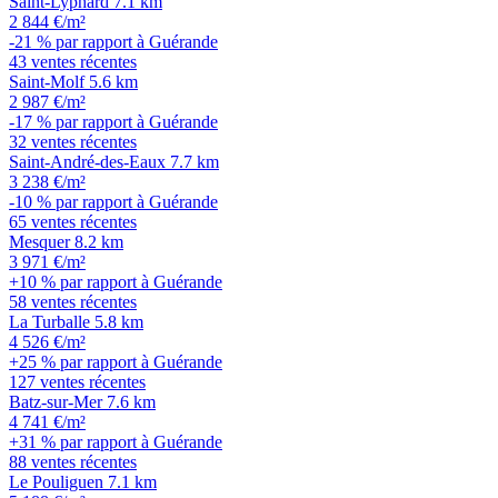
Saint-Lyphard
7.1 km
2 844 €/m²
-21 % par rapport à Guérande
43 ventes récentes
Saint-Molf
5.6 km
2 987 €/m²
-17 % par rapport à Guérande
32 ventes récentes
Saint-André-des-Eaux
7.7 km
3 238 €/m²
-10 % par rapport à Guérande
65 ventes récentes
Mesquer
8.2 km
3 971 €/m²
+10 % par rapport à Guérande
58 ventes récentes
La Turballe
5.8 km
4 526 €/m²
+25 % par rapport à Guérande
127 ventes récentes
Batz-sur-Mer
7.6 km
4 741 €/m²
+31 % par rapport à Guérande
88 ventes récentes
Le Pouliguen
7.1 km