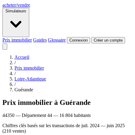
acheter
/
vendre
Simulateurs
Prix immobilier
Guides
Glossaire
Connexion
Créer un compte
Accueil
/
Prix immobilier
/
Loire-Atlantique
/
Guérande
Prix immobilier à Guérande
44350 — Département 44 — 16 804 habitants
Chiffres clés basés sur les transactions de juil. 2024 — juin 2025
(210 ventes)