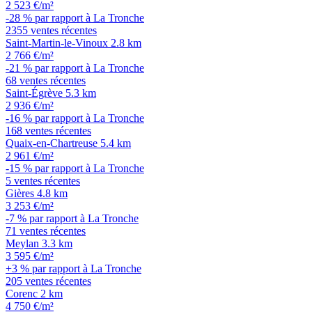
2 523 €/m²
-28 % par rapport à La Tronche
2355 ventes récentes
Saint-Martin-le-Vinoux
2.8 km
2 766 €/m²
-21 % par rapport à La Tronche
68 ventes récentes
Saint-Égrève
5.3 km
2 936 €/m²
-16 % par rapport à La Tronche
168 ventes récentes
Quaix-en-Chartreuse
5.4 km
2 961 €/m²
-15 % par rapport à La Tronche
5 ventes récentes
Gières
4.8 km
3 253 €/m²
-7 % par rapport à La Tronche
71 ventes récentes
Meylan
3.3 km
3 595 €/m²
+3 % par rapport à La Tronche
205 ventes récentes
Corenc
2 km
4 750 €/m²