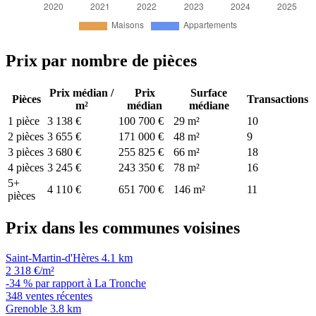
Prix par nombre de pièces
Prix médian /
Prix
Surface
Pièces
Transactions
m²
médian
médiane
1 pièce
3 138 €
100 700 €
29 m²
10
2 pièces
3 655 €
171 000 €
48 m²
9
3 pièces
3 680 €
255 825 €
66 m²
18
4 pièces
3 245 €
243 350 €
78 m²
16
5+
4 110 €
651 700 €
146 m²
11
pièces
Prix dans les communes voisines
Saint-Martin-d'Hères
4.1 km
2 318 €/m²
-34 % par rapport à La Tronche
348 ventes récentes
Grenoble
3.8 km