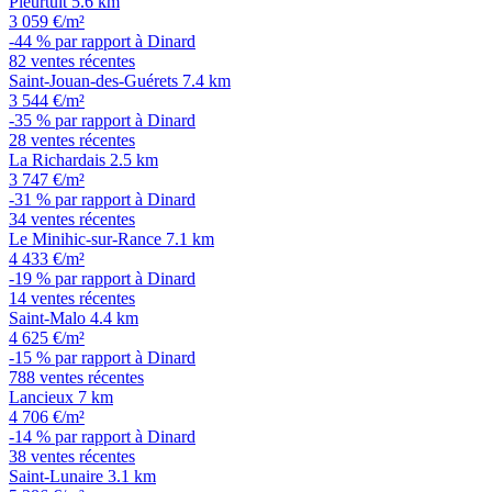
Pleurtuit
5.6 km
3 059 €/m²
-44 % par rapport à Dinard
82 ventes récentes
Saint-Jouan-des-Guérets
7.4 km
3 544 €/m²
-35 % par rapport à Dinard
28 ventes récentes
La Richardais
2.5 km
3 747 €/m²
-31 % par rapport à Dinard
34 ventes récentes
Le Minihic-sur-Rance
7.1 km
4 433 €/m²
-19 % par rapport à Dinard
14 ventes récentes
Saint-Malo
4.4 km
4 625 €/m²
-15 % par rapport à Dinard
788 ventes récentes
Lancieux
7 km
4 706 €/m²
-14 % par rapport à Dinard
38 ventes récentes
Saint-Lunaire
3.1 km