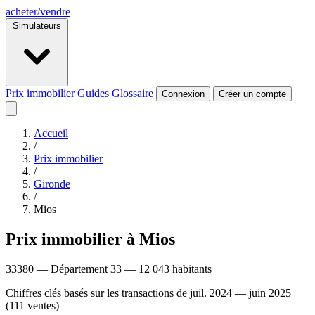
acheter
/
vendre
Simulateurs
Prix immobilier
Guides
Glossaire
Connexion
Créer un compte
Accueil
/
Prix immobilier
/
Gironde
/
Mios
Prix immobilier à Mios
33380 — Département 33 — 12 043 habitants
Chiffres clés basés sur les transactions de juil. 2024 — juin 2025
(111 ventes)