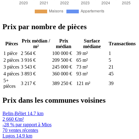
Prix par nombre de pièces
Prix médian /
Prix
Surface
Pièces
Transactions
m²
médian
médiane
1 pièce
2 564 €
100 000 €
39 m²
1
2 pièces
3 916 €
209 500 €
65 m²
5
3 pièces
3 543 €
245 000 €
73 m²
21
4 pièces
3 893 €
360 000 €
93 m²
45
5+
3 217 €
389 250 €
121 m²
39
pièces
Prix dans les communes voisines
Belin-Béliet
14.7 km
2 660 €/m²
-28 % par rapport à Mios
70 ventes récentes
Lugos
14.9 km