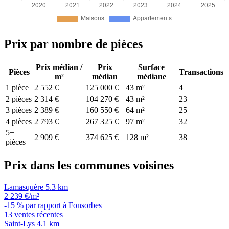
Prix par nombre de pièces
Prix médian /
Prix
Surface
Pièces
Transactions
m²
médian
médiane
1 pièce
2 552 €
125 000 €
43 m²
4
2 pièces
2 314 €
104 270 €
43 m²
23
3 pièces
2 389 €
160 550 €
64 m²
25
4 pièces
2 793 €
267 325 €
97 m²
32
5+
2 909 €
374 625 €
128 m²
38
pièces
Prix dans les communes voisines
Lamasquère
5.3 km
2 239 €/m²
-15 % par rapport à Fonsorbes
13 ventes récentes
Saint-Lys
4.1 km