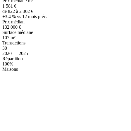
Prix médian / m²
1 581 €
de 822 à 2 302 €
+3.4 % vs 12 mois préc.
Prix médian
132 000 €
Surface médiane
107 m²
Transactions
30
2020 — 2025
Répartition
100%
Maisons