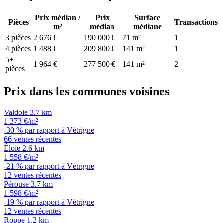
Prix médian /
Prix
Surface
Pièces
Transactions
m²
médian
médiane
3 pièces
2 676 €
190 000 €
71 m²
1
4 pièces
1 488 €
209 800 €
141 m²
1
5+
1 964 €
277 500 €
141 m²
2
pièces
Prix dans les communes voisines
Valdoie
3.7 km
1 373 €/m²
-30 % par rapport à Vétrigne
66 ventes récentes
Éloie
2.6 km
1 558 €/m²
-21 % par rapport à Vétrigne
12 ventes récentes
Pérouse
3.7 km
1 598 €/m²
-19 % par rapport à Vétrigne
12 ventes récentes
Roppe
1.2 km