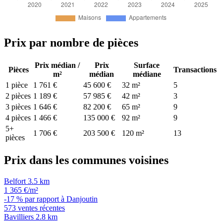
Prix par nombre de pièces
Prix médian /
Prix
Surface
Pièces
Transactions
m²
médian
médiane
1 pièce
1 761 €
45 600 €
32 m²
5
2 pièces
1 189 €
57 985 €
42 m²
3
3 pièces
1 646 €
82 200 €
65 m²
9
4 pièces
1 466 €
135 000 €
92 m²
9
5+
1 706 €
203 500 €
120 m²
13
pièces
Prix dans les communes voisines
Belfort
3.5 km
1 365 €/m²
-17 % par rapport à Danjoutin
573 ventes récentes
Bavilliers
2.8 km