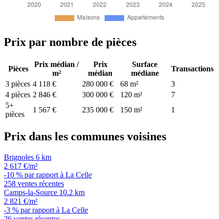
Prix par nombre de pièces
Prix médian /
Prix
Surface
Pièces
Transactions
m²
médian
médiane
3 pièces
4 118 €
280 000 €
68 m²
3
4 pièces
2 846 €
300 000 €
120 m²
7
5+
1 567 €
235 000 €
150 m²
1
pièces
Prix dans les communes voisines
Brignoles
6 km
2 617 €/m²
-10 % par rapport à La Celle
258 ventes récentes
Camps-la-Source
10.2 km
2 821 €/m²
-3 % par rapport à La Celle
26 ventes récentes