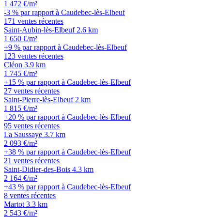
1 472 €/m²
-3 % par rapport à Caudebec-lès-Elbeuf
171 ventes récentes
Saint-Aubin-lès-Elbeuf
2.6 km
1 650 €/m²
+9 % par rapport à Caudebec-lès-Elbeuf
123 ventes récentes
Cléon
3.9 km
1 745 €/m²
+15 % par rapport à Caudebec-lès-Elbeuf
27 ventes récentes
Saint-Pierre-lès-Elbeuf
2 km
1 815 €/m²
+20 % par rapport à Caudebec-lès-Elbeuf
95 ventes récentes
La Saussaye
3.7 km
2 093 €/m²
+38 % par rapport à Caudebec-lès-Elbeuf
21 ventes récentes
Saint-Didier-des-Bois
4.3 km
2 164 €/m²
+43 % par rapport à Caudebec-lès-Elbeuf
8 ventes récentes
Martot
3.3 km
2 543 €/m²