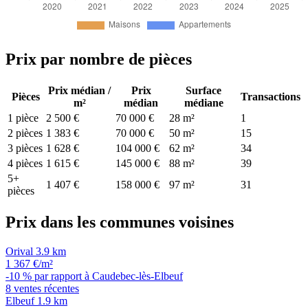
Prix par nombre de pièces
Prix médian /
Prix
Surface
Pièces
Transactions
m²
médian
médiane
1 pièce
2 500 €
70 000 €
28 m²
1
2 pièces
1 383 €
70 000 €
50 m²
15
3 pièces
1 628 €
104 000 €
62 m²
34
4 pièces
1 615 €
145 000 €
88 m²
39
5+
1 407 €
158 000 €
97 m²
31
pièces
Prix dans les communes voisines
Orival
3.9 km
1 367 €/m²
-10 % par rapport à Caudebec-lès-Elbeuf
8 ventes récentes
Elbeuf
1.9 km