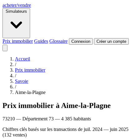
acheter
/
vendre
Simulateurs
Prix immobilier
Guides
Glossaire
Connexion
Créer un compte
Accueil
/
Prix immobilier
/
Savoie
/
Aime-la-Plagne
Prix immobilier à Aime-la-Plagne
73210 — Département 73 — 4 385 habitants
Chiffres clés basés sur les transactions de juil. 2024 — juin 2025
(132 ventes)