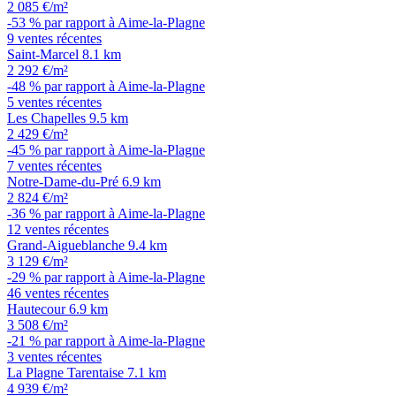
2 085 €/m²
-53 % par rapport à Aime-la-Plagne
9 ventes récentes
Saint-Marcel
8.1 km
2 292 €/m²
-48 % par rapport à Aime-la-Plagne
5 ventes récentes
Les Chapelles
9.5 km
2 429 €/m²
-45 % par rapport à Aime-la-Plagne
7 ventes récentes
Notre-Dame-du-Pré
6.9 km
2 824 €/m²
-36 % par rapport à Aime-la-Plagne
12 ventes récentes
Grand-Aigueblanche
9.4 km
3 129 €/m²
-29 % par rapport à Aime-la-Plagne
46 ventes récentes
Hautecour
6.9 km
3 508 €/m²
-21 % par rapport à Aime-la-Plagne
3 ventes récentes
La Plagne Tarentaise
7.1 km
4 939 €/m²