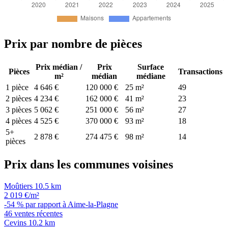
Prix par nombre de pièces
Prix médian /
Prix
Surface
Pièces
Transactions
m²
médian
médiane
1 pièce
4 646 €
120 000 €
25 m²
49
2 pièces
4 234 €
162 000 €
41 m²
23
3 pièces
5 062 €
251 000 €
56 m²
27
4 pièces
4 525 €
370 000 €
93 m²
18
5+
2 878 €
274 475 €
98 m²
14
pièces
Prix dans les communes voisines
Moûtiers
10.5 km
2 019 €/m²
-54 % par rapport à Aime-la-Plagne
46 ventes récentes
Cevins
10.2 km