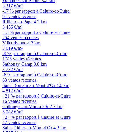
Fontaines-sur-Saône
3.2 km
3 317 €/m²
-17 % par rapport à Caluire-et-Cuire
91 ventes récentes
Rillieux-la-Pape
4.7 km
3 456 €/m²
-13 % par rapport à Caluire-et-Cuire
254 ventes récentes
Villeurbanne
4.3 km
3 619 €/m²
-9 % par rapport à Caluire-et-Cuire
1745 ventes récentes
Sathonay-Camp
3.8 km
3 732 €/m²
-6 % par rapport à Caluire-et-Cuire
63 ventes récentes
Saint-Romain-au-Mont-d'Or
4.6 km
4 812 €/m²
+21 % par rapport à Caluire-et-Cuire
16 ventes récentes
Collonges-au-Mont-d'Or
2.3 km
5 042 €/m²
+27 % par rapport à Caluire-et-Cuire
47 ventes récentes
Saint-Didier-au-Mont-d'Or
4.3 km