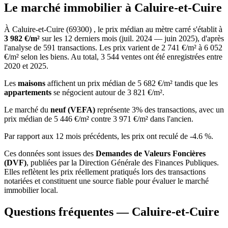
Le marché immobilier à Caluire-et-Cuire
À Caluire-et-Cuire (69300) , le prix médian au mètre carré s'établit à
3 982 €/m²
sur les 12 derniers mois (juil. 2024 — juin 2025), d'après
l'analyse de 591 transactions. Les prix varient de 2 741 €/m² à 6 052
€/m² selon les biens. Au total, 3 544 ventes ont été enregistrées entre
2020 et 2025.
Les
maisons
affichent un prix médian de 5 682 €/m² tandis que les
appartements
se négocient autour de 3 821 €/m².
Le marché du
neuf (VEFA)
représente 3% des transactions, avec un
prix médian de 5 446 €/m² contre 3 971 €/m² dans l'ancien.
Par rapport aux 12 mois précédents, les prix ont reculé de -4.6 %.
Ces données sont issues des
Demandes de Valeurs Foncières
(DVF)
, publiées par la Direction Générale des Finances Publiques.
Elles reflètent les prix réellement pratiqués lors des transactions
notariées et constituent une source fiable pour évaluer le marché
immobilier local.
Questions fréquentes — Caluire-et-Cuire