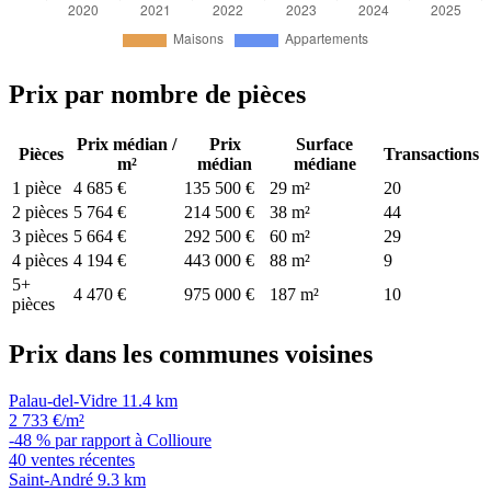
Prix par nombre de pièces
Prix médian /
Prix
Surface
Pièces
Transactions
m²
médian
médiane
1 pièce
4 685 €
135 500 €
29 m²
20
2 pièces
5 764 €
214 500 €
38 m²
44
3 pièces
5 664 €
292 500 €
60 m²
29
4 pièces
4 194 €
443 000 €
88 m²
9
5+
4 470 €
975 000 €
187 m²
10
pièces
Prix dans les communes voisines
Palau-del-Vidre
11.4 km
2 733 €/m²
-48 % par rapport à Collioure
40 ventes récentes
Saint-André
9.3 km