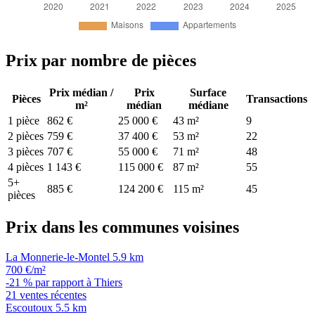
Prix par nombre de pièces
Prix médian /
Prix
Surface
Pièces
Transactions
m²
médian
médiane
1 pièce
862 €
25 000 €
43 m²
9
2 pièces
759 €
37 400 €
53 m²
22
3 pièces
707 €
55 000 €
71 m²
48
4 pièces
1 143 €
115 000 €
87 m²
55
5+
885 €
124 200 €
115 m²
45
pièces
Prix dans les communes voisines
La Monnerie-le-Montel
5.9 km
700 €/m²
-21 % par rapport à Thiers
21 ventes récentes
Escoutoux
5.5 km