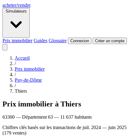
acheter
/
vendre
Simulateurs
Prix immobilier
Guides
Glossaire
Connexion
Créer un compte
Accueil
/
Prix immobilier
/
Puy-de-Dôme
/
Thiers
Prix immobilier à Thiers
63300 — Département 63 — 11 637 habitants
Chiffres clés basés sur les transactions de juil. 2024 — juin 2025
(179 ventes)