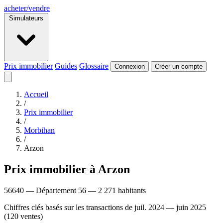
acheter
/
vendre
Simulateurs
Prix immobilier
Guides
Glossaire
Connexion
Créer un compte
Accueil
/
Prix immobilier
/
Morbihan
/
Arzon
Prix immobilier à Arzon
56640 — Département 56 — 2 271 habitants
Chiffres clés basés sur les transactions de juil. 2024 — juin 2025
(120 ventes)