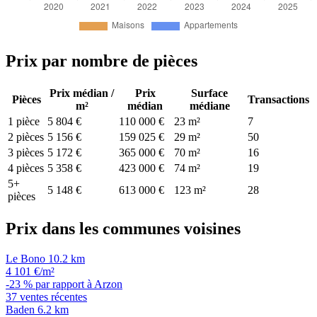
Prix par nombre de pièces
Prix médian /
Prix
Surface
Pièces
Transactions
m²
médian
médiane
1 pièce
5 804 €
110 000 €
23 m²
7
2 pièces
5 156 €
159 025 €
29 m²
50
3 pièces
5 172 €
365 000 €
70 m²
16
4 pièces
5 358 €
423 000 €
74 m²
19
5+
5 148 €
613 000 €
123 m²
28
pièces
Prix dans les communes voisines
Le Bono
10.2 km
4 101 €/m²
-23 % par rapport à Arzon
37 ventes récentes
Baden
6.2 km