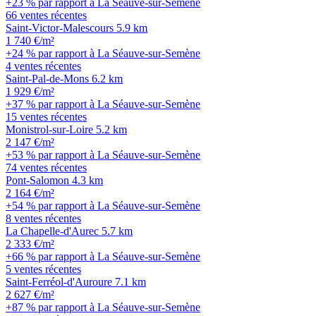
+23 % par rapport à La Séauve-sur-Semène
66 ventes récentes
Saint-Victor-Malescours
5.9 km
1 740 €/m²
+24 % par rapport à La Séauve-sur-Semène
4 ventes récentes
Saint-Pal-de-Mons
6.2 km
1 929 €/m²
+37 % par rapport à La Séauve-sur-Semène
15 ventes récentes
Monistrol-sur-Loire
5.2 km
2 147 €/m²
+53 % par rapport à La Séauve-sur-Semène
74 ventes récentes
Pont-Salomon
4.3 km
2 164 €/m²
+54 % par rapport à La Séauve-sur-Semène
8 ventes récentes
La Chapelle-d'Aurec
5.7 km
2 333 €/m²
+66 % par rapport à La Séauve-sur-Semène
5 ventes récentes
Saint-Ferréol-d'Auroure
7.1 km
2 627 €/m²
+87 % par rapport à La Séauve-sur-Semène