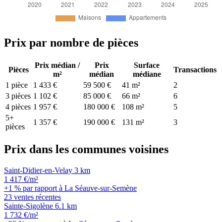
Prix par nombre de pièces
Prix médian /
Prix
Surface
Pièces
Transactions
m²
médian
médiane
1 pièce
1 433 €
59 500 €
41 m²
2
3 pièces
1 102 €
85 000 €
66 m²
6
4 pièces
1 957 €
180 000 €
108 m²
5
5+
1 357 €
190 000 €
131 m²
3
pièces
Prix dans les communes voisines
Saint-Didier-en-Velay
3 km
1 417 €/m²
+1 % par rapport à La Séauve-sur-Semène
23 ventes récentes
Sainte-Sigolène
6.1 km
1 732 €/m²