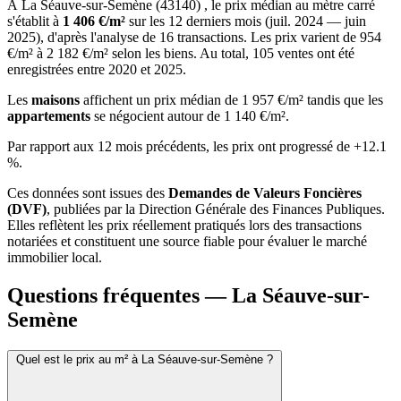
À La Séauve-sur-Semène (43140) , le prix médian au mètre carré
s'établit à
1 406 €/m²
sur les 12 derniers mois (juil. 2024 — juin
2025), d'après l'analyse de 16 transactions. Les prix varient de 954
€/m² à 2 182 €/m² selon les biens. Au total, 105 ventes ont été
enregistrées entre 2020 et 2025.
Les
maisons
affichent un prix médian de 1 957 €/m² tandis que les
appartements
se négocient autour de 1 140 €/m².
Par rapport aux 12 mois précédents, les prix ont progressé de +12.1
%.
Ces données sont issues des
Demandes de Valeurs Foncières
(DVF)
, publiées par la Direction Générale des Finances Publiques.
Elles reflètent les prix réellement pratiqués lors des transactions
notariées et constituent une source fiable pour évaluer le marché
immobilier local.
Questions fréquentes — La Séauve-sur-
Semène
Quel est le prix au m² à La Séauve-sur-Semène ?