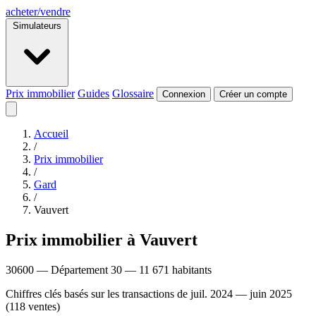
acheter
/
vendre
Simulateurs
Prix immobilier
Guides
Glossaire
Connexion
Créer un compte
Accueil
/
Prix immobilier
/
Gard
/
Vauvert
Prix immobilier à Vauvert
30600 — Département 30 — 11 671 habitants
Chiffres clés basés sur les transactions de juil. 2024 — juin 2025
(118 ventes)