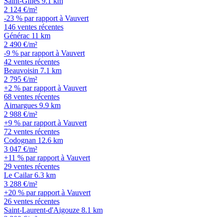
Saint-Gilles
9.1 km
2 124 €/m²
-23 % par rapport à Vauvert
146 ventes récentes
Générac
11 km
2 490 €/m²
-9 % par rapport à Vauvert
42 ventes récentes
Beauvoisin
7.1 km
2 795 €/m²
+2 % par rapport à Vauvert
68 ventes récentes
Aimargues
9.9 km
2 988 €/m²
+9 % par rapport à Vauvert
72 ventes récentes
Codognan
12.6 km
3 047 €/m²
+11 % par rapport à Vauvert
29 ventes récentes
Le Cailar
6.3 km
3 288 €/m²
+20 % par rapport à Vauvert
26 ventes récentes
Saint-Laurent-d'Aigouze
8.1 km