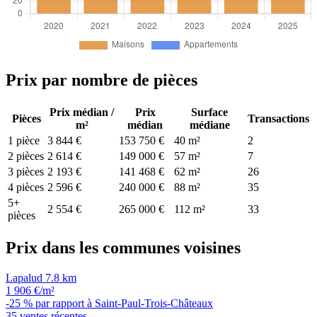
Prix par nombre de pièces
Prix médian /
Prix
Surface
Pièces
Transactions
m²
médian
médiane
1 pièce
3 844 €
153 750 €
40 m²
2
2 pièces
2 614 €
149 000 €
57 m²
7
3 pièces
2 193 €
141 468 €
62 m²
26
4 pièces
2 596 €
240 000 €
88 m²
35
5+
2 554 €
265 000 €
112 m²
33
pièces
Prix dans les communes voisines
Lapalud
7.8 km
1 906 €/m²
-25 % par rapport à Saint-Paul-Trois-Châteaux
35 ventes récentes