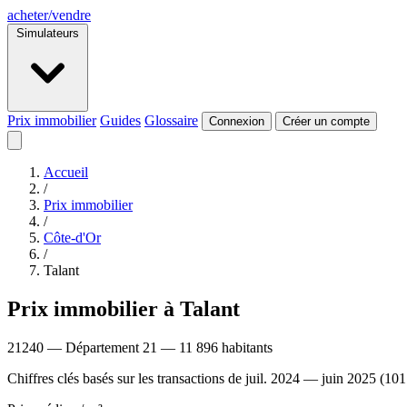
acheter
/
vendre
Simulateurs
Prix immobilier
Guides
Glossaire
Connexion
Créer un compte
Accueil
/
Prix immobilier
/
Côte-d'Or
/
Talant
Prix immobilier à Talant
21240 — Département 21 — 11 896 habitants
Chiffres clés basés sur les transactions de juil. 2024 — juin 2025 (101