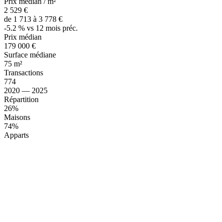
Prix médian / m²
2 529 €
de 1 713 à 3 778 €
-5.2 % vs 12 mois préc.
Prix médian
179 000 €
Surface médiane
75 m²
Transactions
774
2020 — 2025
Répartition
26%
Maisons
74%
Apparts